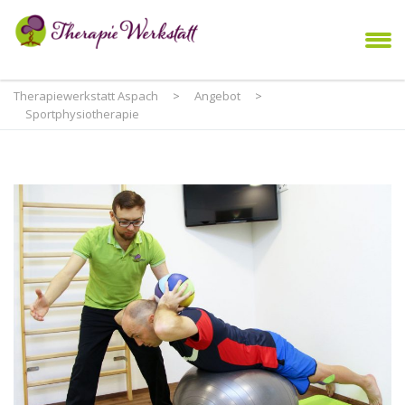
Therapiewerkstatt Aspach
>
Angebot
>
Sportphysiotherapie